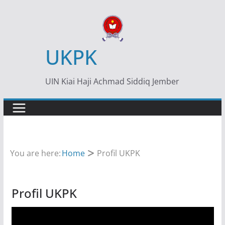
Skip
to
content
UKPK
UIN Kiai Haji Achmad Siddiq Jember
You are here:
Home
Profil UKPK
Profil UKPK