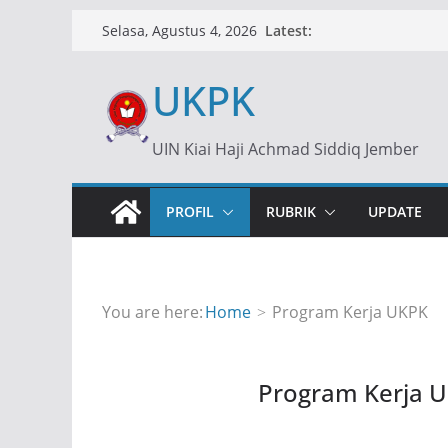
Skip
Latest:
Selasa, Agustus 4, 2026
to
content
UKPK
UIN Kiai Haji Achmad Siddiq Jember
PROFIL
RUBRIK
UPDATE
You are here:
Home
Program Kerja UKPK
Program Kerja 