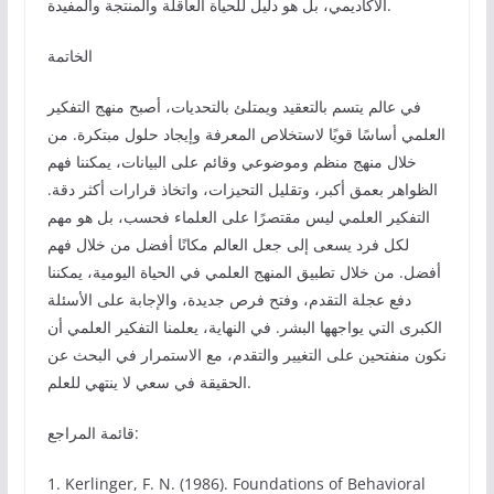
الأكاديمي، بل هو دليل للحياة العاقلة والمنتجة والمفيدة.
الخاتمة
في عالم يتسم بالتعقيد ويمتلئ بالتحديات، أصبح منهج التفكير
العلمي أساسًا قويًا لاستخلاص المعرفة وإيجاد حلول مبتكرة. من
خلال منهج منظم وموضوعي وقائم على البيانات، يمكننا فهم
الظواهر بعمق أكبر، وتقليل التحيزات، واتخاذ قرارات أكثر دقة.
التفكير العلمي ليس مقتصرًا على العلماء فحسب، بل هو مهم
لكل فرد يسعى إلى جعل العالم مكانًا أفضل من خلال فهم
أفضل. من خلال تطبيق المنهج العلمي في الحياة اليومية، يمكننا
دفع عجلة التقدم، وفتح فرص جديدة، والإجابة على الأسئلة
الكبرى التي يواجهها البشر. في النهاية، يعلمنا التفكير العلمي أن
نكون منفتحين على التغيير والتقدم، مع الاستمرار في البحث عن
الحقيقة في سعي لا ينتهي للعلم.
قائمة المراجع:
1. Kerlinger, F. N. (1986). Foundations of Behavioral