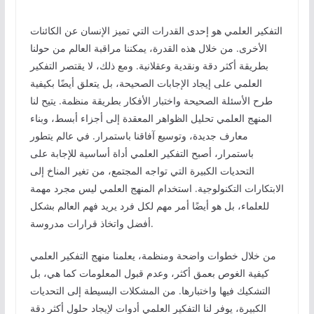
التفكير العلمي هو إحدى القدرات التي تميز الإنسان عن الكائنات
الأخرى. من خلال هذه القدرة، يمكننا مراقبة العالم من حولنا
بطريقة أكثر دقة ونقدية وعقلانية. ومع ذلك، لا يقتصر التفكير
العلمي على إيجاد الإجابات الصحيحة، بل يتعلق أيضًا بكيفية
طرح الأسئلة الصحيحة واختبار الأفكار بطريقة منظمة. يتيح لنا
المنهج العلمي تحليل الظواهر المعقدة إلى أجزاء أبسط، وبناء
معارف جديدة، وتوسيع آفاقنا باستمرار. في عالم يتطور
باستمرار، أصبح التفكير العلمي أداة أساسية للإجابة على
التحديات الكبيرة التي تواجه المجتمع، من تغير المناخ إلى
الابتكارات التكنولوجية. استخدام المنهج العلمي ليس مجرد مهمة
للعلماء، بل هو أيضًا أمر مهم لكل فرد يريد فهم العالم بشكل
أفضل واتخاذ قرارات مدروسة.
من خلال خطوات واضحة ومنظمة، يعلمنا منهج التفكير العلمي
كيفية الغوص بعمق أكثر، وعدم قبول المعلومات كما هي، بل
التشكيك فيها واختبارها. من المشكلات البسيطة إلى التحديات
الكبيرة، يوفر لنا التفكير العلمي أدوات لإيجاد حلول أكثر دقة