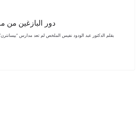
دور البازغين من مد
بقلم الدكتور عبد الودود نفيس الملخص لم تعد مدارس “بيسانترن”