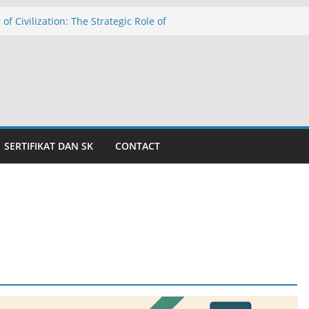
 of Civilization: The Strategic Role of
hools in Education in Indonesia
الدولار عند ١٧٬٥٠٠ روبية: تهديد التضخم وظلال الأزمة الاقتصادية
caman Inflasi dan Bayang-Bayang Krisis
The Threat of Inflation and the Shadow
is
المدارس الإسلامية الداخلية كركيزةٍ للحض
للمعاهد الإسلام
SERTIFIKAT DAN SK
CONTACT