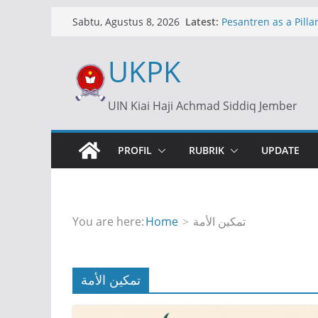
Skip
Latest:
Pesantren as a Pillar
Sabtu, Agustus 8, 2026
to
Islamic Boarding Sc
content
UKPK
Dollar Rp17.500: An
Ekonomi
Dollar at Rp17,500: 
UIN Kiai Haji Achmad Siddiq Jember
of an Economic Cris
ارة: الدور الاستراتيجي
ية في التعليم بإندونيسيا
PROFIL
RUBRIK
UPDATE
You are here:
Home
تمكين الأمة
تمكين الأمة