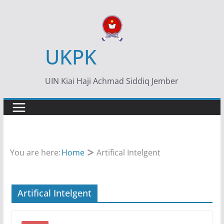
Skip
to
content
UKPK
UIN Kiai Haji Achmad Siddiq Jember
You are here:
Home
Artifical Intelgent
Artifical Intelgent