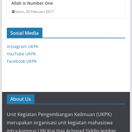
Allah is Number One
Senin, 20 Februari 2017
Sosial Media
Instagram UKPK
YouTube UKPK
Facebook UKPK
About Us
Unit Kegiatan Pengembangan Keilmuan (UKPK)
merupakan organisasi unit kegiatan mahasiswa
intra-kampus UIN Kiai Haji Achmad Siddiq Jember