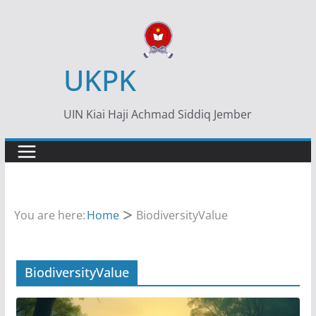
Skip
to
content
UKPK
UIN Kiai Haji Achmad Siddiq Jember
You are here:
Home
BiodiversityValue
BiodiversityValue