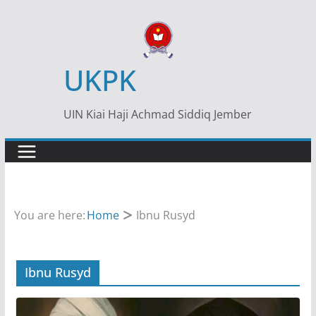
Skip
to
content
UKPK
UIN Kiai Haji Achmad Siddiq Jember
You are here:
Home
Ibnu Rusyd
Ibnu Rusyd