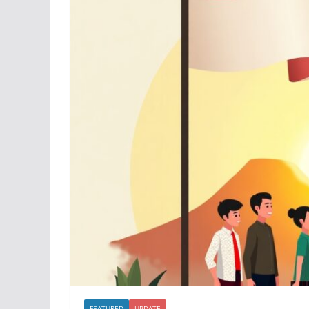
FEATURED
UPDATE