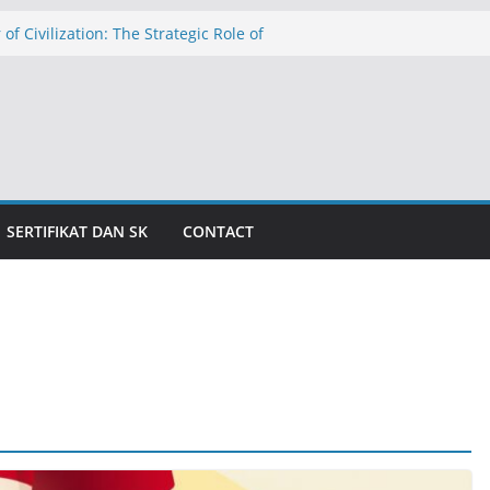
 of Civilization: The Strategic Role of
hools in Education in Indonesia
الدولار عند ١٧٬٥٠٠ روبية: تهديد التضخم وظلال الأزمة الاقتصادية
caman Inflasi dan Bayang-Bayang Krisis
The Threat of Inflation and the Shadow
is
المدارس الإسلامية الداخلية كركيزةٍ للحض
للمعاهد الإسلام
SERTIFIKAT DAN SK
CONTACT