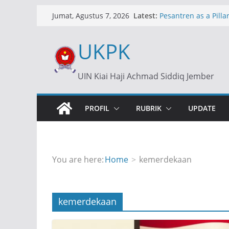
Skip
Latest:
Pesantren as a Pillar
Jumat, Agustus 7, 2026
to
Islamic Boarding Sc
content
UKPK
Dollar Rp17.500: An
Ekonomi
Dollar at Rp17,500: 
UIN Kiai Haji Achmad Siddiq Jember
of an Economic Cris
ارة: الدور الاستراتيجي
ية في التعليم بإندونيسيا
PROFIL
RUBRIK
UPDATE
You are here:
Home
kemerdekaan
kemerdekaan