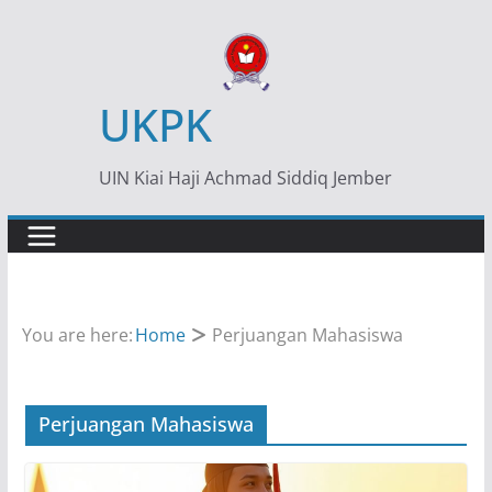
Skip
to
content
UKPK
UIN Kiai Haji Achmad Siddiq Jember
You are here:
Home
Perjuangan Mahasiswa
Perjuangan Mahasiswa