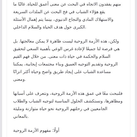
منهم يفقدون الاتجاه في البحث عن معنى أعمق للحياة. غالبًا ما
يقع هؤلاء الشباب في فخ البحث عن الملذات السريعة
والاستهلاك المادي والنجاح الدنيوي، بينما يتم إهمال الأسئلة
الكبرى حول هدف الحياة والسلام الداخلي.
ولكن، هذه الأزمة الروحية ليست ظاهرة لا يمكن معالجتها. بل
هي فرصة لنا جميعًا لإعادة غرس الوعي بأهمية السعي لتحقيق
السلام والحكمة في حياة ذات معنى. من خلال فهم القيم
الروحية وتقديم التوجيه العميق وبناء مجتمعات إيجابية، يمكننا
مساعدة الشباب على إيجاد طريق واضح وحياة أكثر اتزانًا
ومعنى.
فلنبحث معًا في عمق هذه الأزمة الروحية، ونتعرف على أسبابها
ومظاهرها، ونستكشف الحلول المناسبة لتوجيه الشباب والطلاب
الجامعيين في رحلتهم الروحية نحو حياة متوازنة ومليئة
بالمعاني.
أولًا: مفهوم الأزمة الروحية