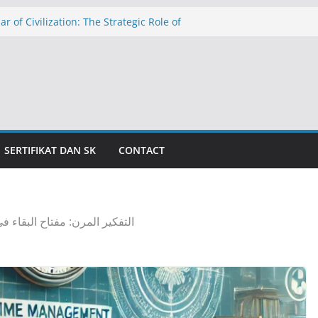
ar of Civilization: The Strategic Role of
Schools in Education in Indonesia
الدولار عند ١٧٬٥٠٠ روبية: تهديد التضخم وظلال الأزمة الاقتصادية
Ancaman Inflasi dan Bayang-Bayang Krisis
: The Threat of Inflation and the Shadow
isis
المدارس الإسلامية الداخلية كركيزةٍ للحضار
للمعاهد الإسلامية 
SERTIFIKAT DAN SK
CONTACT
التفكير المرن: مفتاح البقاء 