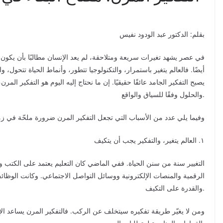
بقلم: الدكتور عبد الودود نفيس
في عصر يشهد تغيرات سريعة ومتلاحقة، لم يعد الإنسان مطالبًا بأن يكون 
أيضًا. فالعالم يتغير باستمرار، والتكنولوجيا تتطور، وأنماط الحياة تتحول، 
يصبح التفكير الجامد عائقًا حقيقيًا. إن ما نحتاج إليه اليوم هو التفكير ال
والحلول وفقًا للسياق والواقع.
وفيما يلي عدد من الأسباب التي تجعل التفكير المرن ضرورة ملحّة في زما
١. العالم يتغير، والتفكير يجب أن يتكيف
التغيير سنة من سنن الحياة. ففي الماضي كان التعليم يعتمد على الكتب و
الرقمية والمنصات الإلكترونية ووسائل التواصل الاجتماعي. وكانت الوظائ
والقدرة على التكيف.
ومن لا يغيّر طريقة تفكيره سيتخلف عن الركب. فالتفكير المرن يساعد الإن