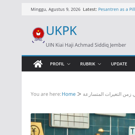
Skip
Latest:
Pesantren as a Pill
Minggu, Agustus 9, 2026
to
Islamic Boarding 
content
UKPK
Dollar Rp17.500: 
Ekonomi
Dollar at Rp17,500
UIN Kiai Haji Achmad Siddiq Jember
of an Economic Cr
ة: الدور الاستراتيجي
في التعليم بإندونيسيا
PROFIL
RUBRIK
UPDATE
في زمن التغيرات المتسارعة
Home
You are here: