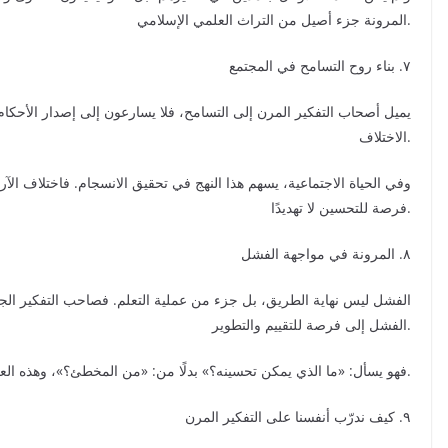
المرونة جزء أصيل من التراث العلمي الإسلامي.
٧. بناء روح التسامح في المجتمع
يميل أصحاب التفكير المرن إلى التسامح، فلا يسارعون إلى إصدار الأحكام، 
الاختلاف.
وفي الحياة الاجتماعية، يسهم هذا النهج في تحقيق الانسجام. فاختلاف الآراء 
فرصة للتحسين لا تهديدًا.
٨. المرونة في مواجهة الفشل
الفشل ليس نهاية الطريق، بل جزء من عملية التعلم. فصاحب التفكير الجا
الفشل إلى فرصة للتقييم والتطوير.
فهو يسأل: «ما الذي يمكن تحسينه؟» بدلًا من: «من المخطئ؟»، وهذه العقلية ضرورية في عصر المنافسة.
٩. كيف ندرّب أنفسنا على التفكير المرن