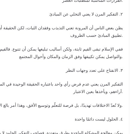
القرارات المناسبة لمتطلبات العصر.
٢. التفكير المرن لا يعني التخلي عن المبادئ
يظن بعض الناس أن المرونة تعني التذبذب وفقدان الثبات، لكن الحقيقة أن
تطبيق المبادئ حسب الظروف.
ففي الإسلام تبقى القيم ثابتة، ولكن أساليب تبليغها يمكن أن تتنوع. فالقيم ا
والتواصل يمكن تكييفها وفق الزمان والمكان وأحوال المجتمع.
٣. الانفتاح على تعدد وجهات النظر
التفكير المرن يعني عدم فرض رأي واحد باعتباره الحقيقة الوحيدة في ال
آراءهم، ويأخذها بعين الاعتبار.
ولا تُعدّ الاختلافات تهديدًا، بل فرصة للتعلّم وتوسيع الأفق، وهذا أمر بالغ الأهمية في المجتمعات المتعددة ثقافيًا ودينيًا وفكريًا.
٤. الحلول ليست دائمًا واحدة
يمكن معالجة المشكلة الواحدة بطرق متعددة. فصاحب التفكير الجامد لا يرى