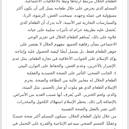
الطعام الحلال مرتبط ارتباطًا وثيقًا بالأخلاقيات الاجتماعية.
المسلم الذي يحرص على حلال طعامه يميل إلى أن يكون أكثر
مسؤولية في عمله وجهده. سيتجنب الغش، الرشوة، الربا،
والممارسات التجارية غير الأمينة، لأنه يدرك أن الطعام الذي
يُحصل عليه بطريقة حرام له تأثيرات سلبية على حياته.
علاوة على ذلك، يُساهم الطعام الحلال في تعزيز الوعي
الاجتماعي بشأن رفاهية الجميع. مفهوم الحلال لا يقتصر على
جوهر الطعام فقط، بل يشمل أيضًا كيفية الحصول عليه وإنتاجه.
يؤكد الإسلام على الجوانب الأخلاقية في تجارة الطعام، مثل عدم
الإضرار بالآخرين، وعدم الغش، والحفاظ على التوازن البيئي.
٤. الجانب الصحي: التأثير على الصحة الجسدية والعقلية
الطعام الحلال له معايير عالية من النظافة والصحة. يحرم
الإسلام الطعام الذي هو ملوث أو ضار بالجسم، مثل الميتة،
والدم، ولحم الخنزير، التي يُعرف أنها تسبب العديد من الأمراض.
بالإضافة إلى ذلك، يحظر الإسلام استهلاك الكحول والمخدرات
التي تضر بالعقل والصحة النفسية.
من خلال تناول الطعام الحلال، سيكون المسلم أكثر صحة جسديًا
وعقليًا. الجسم الصحي سيدعم الإنتاجية والقدرة على التحمل في