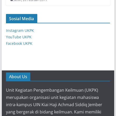
Sosial Media
Instagram UKPK
YouTube UKPK
Facebook UKPK
About Us
Unit Kegiatan Pengembangan Keilmuan (UKPK)
merupakan organisasi unit kegiatan mahasiswa
intra-kampus UIN Kiai Haji Achmad Siddiq Jember
yang bergerak di bidang keilmuan. Kami memiliki