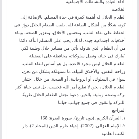
أداء العبادة والنشاطات الاجتماعية.
الخلاصة
الطعام الحلال له أهمية كبيرة في حياة المسلم. بالإضافة إلى
كونه شكلًا من أشكال الطاعة لله، يلعب الطعام الحلال دورًا في
الحفاظ على نقاء القلب، وتحسين الأخلاق، وتعزيز الصحة، وبناء
أخلاقيات اجتماعية جيدة. لذلك، يجب على المسلم التأكد دائمًا
من أن الطعام الذي يتناوله يأتي من مصادر حلال وطيبة لكي
يُبارك في حياته وتظل سلوكياته محافظة على الفضيلة.
الطعام الحلال ليس مجرد قاعدة، بل هو أساس لنقاء القلب،
وراحة النفس، والأخلاق النبيلة. ما نستهلكه يشكل من نحن،
سواء في السلوك، أو الروحانية، أو الصحة. من خلال اختيار
الطعام الحلال، نحن لا نطيع أمر الله فحسب، بل نبني حياة أكثر
بركة وصحة ومليئة بالخير. دعونا نجعل الطعام الحلال طريقًا
للبركة والتقوى في جميع جوانب حياتنا.
المراجع
١. القرآن الكريم. (دون تاريخ). سورة البقرة: 168
٢. الإمام الغزالي. (2007). إحياء علوم الدين (المجلد 2). دار
الكتب العلمية