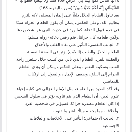
> “يَا أَيُّهَا النَّاسُ كُلُوا مِمَّا فِي الْأَرْضِ حَلاَلًا طَيِّبًا وَلا تَتَّبِعُوا خُطُوَاتِ
الشَّيْطَانِ إِنَّهُ لَكُمْ عَدُوٌّ مُبِينٌ” (سورة البقرة: 168)
يعد تناول الطعام الحلال دليلًا على إيمان المسلم، لأنه يلتزم
بتعاليم الله. وعلى العكس، يمكن أن يكون الطعام الحرام سببًا
في عدم قبول الدعاء، كما ورد في حديث النبي عن شخص دعا
ولكن طعامه كان حرامًا، فتم رفض دعائه (رواه مسلم).
٢. الجانب النفسي: التأثير على نقاء القلب والأخلاق
الطعام الحلال والطيب (الطيّب) يؤثر في الصحة النفسية
والعقلية للفرد. الطعام الذي يأتي من كسب حلال سيُعزز راحة
القلب وسكينة النفس. وعلى العكس، يمكن أن يؤدي الطعام
الحرام إلى القلق، وضعف الإيمان، والميول إلى ارتكاب
المعاصي.
وقد أكد العديد من العلماء، مثل الإمام الغزالي في كتابه إحياء
علوم الدين، أن الطعام الذي يتم تناوله يؤثر في سلوك الشخص.
إذا كان الطعام مصدره حرامًا، فسيؤثر في شخصية الفرد
وأخلاقه، مما يجعله ميالًا للشر والذنوب.
٣. الجانب الاجتماعي: التأثير على الأخلاقيات والعلاقات
الاجتماعية