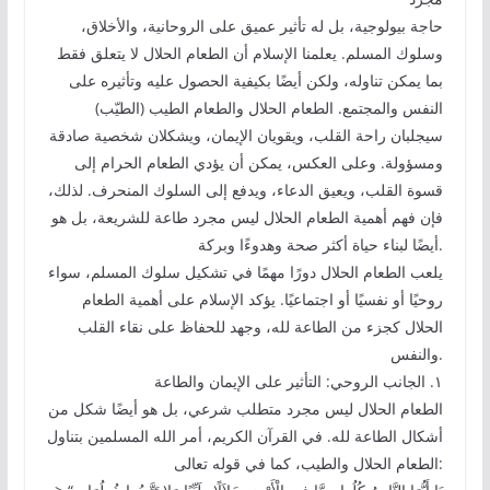
حاجة بيولوجية، بل له تأثير عميق على الروحانية، والأخلاق،
وسلوك المسلم. يعلمنا الإسلام أن الطعام الحلال لا يتعلق فقط
بما يمكن تناوله، ولكن أيضًا بكيفية الحصول عليه وتأثيره على
النفس والمجتمع. الطعام الحلال والطعام الطيب (الطيّب)
سيجلبان راحة القلب، ويقويان الإيمان، ويشكلان شخصية صادقة
ومسؤولة. وعلى العكس، يمكن أن يؤدي الطعام الحرام إلى
قسوة القلب، ويعيق الدعاء، ويدفع إلى السلوك المنحرف. لذلك،
فإن فهم أهمية الطعام الحلال ليس مجرد طاعة للشريعة، بل هو
أيضًا لبناء حياة أكثر صحة وهدوءًا وبركة.
يلعب الطعام الحلال دورًا مهمًا في تشكيل سلوك المسلم، سواء
روحيًا أو نفسيًا أو اجتماعيًا. يؤكد الإسلام على أهمية الطعام
الحلال كجزء من الطاعة لله، وجهد للحفاظ على نقاء القلب
والنفس.
١. الجانب الروحي: التأثير على الإيمان والطاعة
الطعام الحلال ليس مجرد متطلب شرعي، بل هو أيضًا شكل من
أشكال الطاعة لله. في القرآن الكريم، أمر الله المسلمين بتناول
الطعام الحلال والطيب، كما في قوله تعالى: