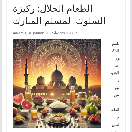
الطعام الحلال: ركيزة
السلوك المسلم المبارك
Kamis, 30 Januari 2025
Admin UKPK
بقلم
الدكت
ور
عبد
الوَدو
د
نفِي
س
الطعا
م
ليس
مجرد