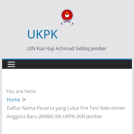
Skip
to
content
UKPK
UIN Kiai Haji Achmad Siddiq Jember
You are here:
Home
Daftar Nama Peserta yang Lulus Pre Test Rekrutmen
Anggota Baru (RABA) XXI UKPK IAIN Jember