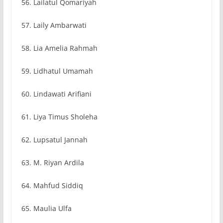
56. Lailatul Qomariyah
57. Laily Ambarwati
58. Lia Amelia Rahmah
59. Lidhatul Umamah
60. Lindawati Arifiani
61. Liya Timus Sholeha
62. Lupsatul Jannah
63. M. Riyan Ardila
64. Mahfud Siddiq
65. Maulia Ulfa