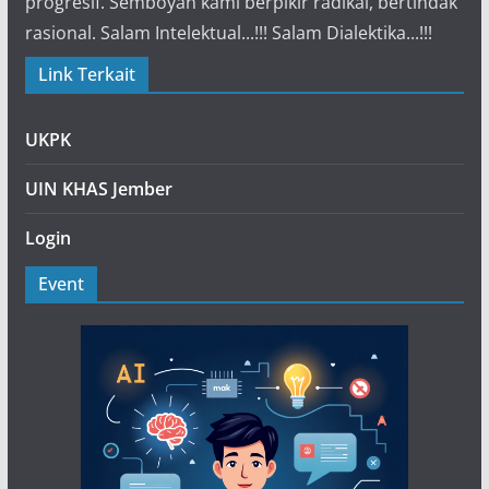
progresif. Semboyan kami berpikir radikal, bertindak
rasional. Salam Intelektual...!!! Salam Dialektika...!!!
Link Terkait
UKPK
UIN KHAS Jember
Login
Event