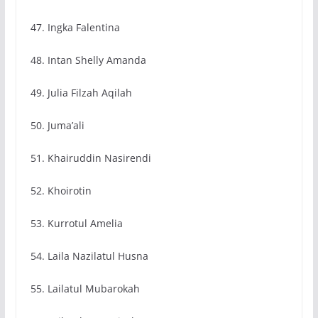
47. Ingka Falentina
48. Intan Shelly Amanda
49. Julia Filzah Aqilah
50. Juma’ali
51. Khairuddin Nasirendi
52. Khoirotin
53. Kurrotul Amelia
54. Laila Nazilatul Husna
55. Lailatul Mubarokah