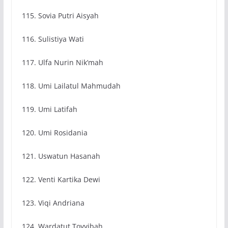
115. Sovia Putri Aisyah
116. Sulistiya Wati
117. Ulfa Nurin Nik’mah
118. Umi Lailatul Mahmudah
119. Umi Latifah
120. Umi Rosidania
121. Uswatun Hasanah
122. Venti Kartika Dewi
123. Viqi Andriana
124. Wardatut Toyyibah