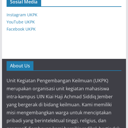
Sosial Media
Instagram UKPK
YouTube UKPK
Facebook UKPK
About Us
Unit Kegiatan Pengembangan Keilmuan (UKPK)
merupakan organisasi unit kegiatan mahasiswa
intra-kampus UIN Kiai Haji Achmad Siddiq Jember
yang bergerak di bidang keilmuan. Kami memiliki
misi mengembangkan warga untuk menciptakan
pribadi yang berintelektual tinggi, religius, dan