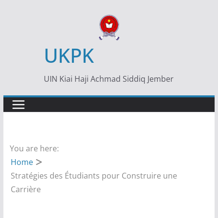
Skip
to
content
UKPK
UIN Kiai Haji Achmad Siddiq Jember
You are here:
Home
Stratégies des Étudiants pour Construire une
Carrière