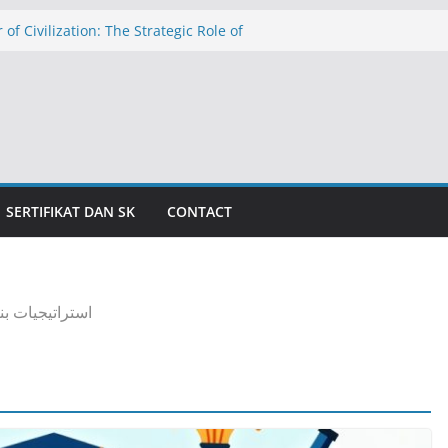
 of Civilization: The Strategic Role of
hools in Education in Indonesia
الدولار عند ١٧٬٥٠٠ روبية: تهديد التضخم وظلال الأزمة الاقتصادية
caman Inflasi dan Bayang-Bayang Krisis
 The Threat of Inflation and the Shadow
is
المدارس الإسلامية الداخلية كركيزةٍ للحض
للمعاهد الإسلامي
SERTIFIKAT DAN SK
CONTACT
استراتيجيات بن