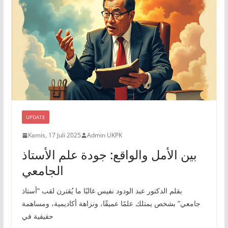
UPDATE
Kamis, 17 Juli 2025
Admin UKPK
بين الأمل والواقع: جودة علم الأستاذ
الجامعي
بقلم الدكتور عبد الودود نفيس غالبًا ما يُقترن لقب “أستاذ
جامعي” بشخص يمتلك علمًا عميقًا، ونزاهة أكاديمية، ومساهمة
حقيقية في