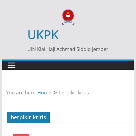
Skip
to
content
UKPK
UIN Kiai Haji Achmad Siddiq Jember
You are here:
Home
berpikir kritis
berpikir kritis