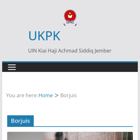
Skip
to
content
UKPK
UIN Kiai Haji Achmad Siddiq Jember
You are here:
Home
Borjuis
Borjuis