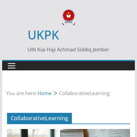
Skip
to
content
UKPK
UIN Kiai Haji Achmad Siddiq Jember
You are here:
Home
CollaborativeLearning
CollaborativeLearning