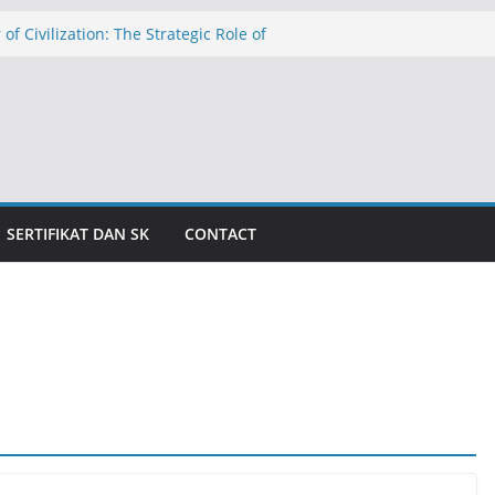
 of Civilization: The Strategic Role of
hools in Education in Indonesia
الدولار عند ١٧٬٥٠٠ روبية: تهديد التضخم وظلال الأزمة الاقتصادية
caman Inflasi dan Bayang-Bayang Krisis
The Threat of Inflation and the Shadow
is
المدارس الإسلامية الداخلية كركيزةٍ للحض
للمعاهد الإسلام
SERTIFIKAT DAN SK
CONTACT