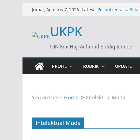
Skip
Latest:
Pesantren as a Pillar
Jumat, Agustus 7, 2026
to
Islamic Boarding Sc
content
UKPK
Dollar Rp17.500: An
Ekonomi
Dollar at Rp17,500: 
UIN Kiai Haji Achmad Siddiq Jember
of an Economic Cris
ارة: الدور الاستراتيجي
ية في التعليم بإندونيسيا
PROFIL
RUBRIK
UPDATE
You are here:
Home
Intelektual Muda
Intelektual Muda