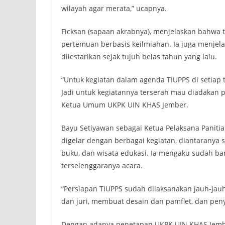
wilayah agar merata,” ucapnya.
Ficksan (sapaan akrabnya), menjelaskan bahwa t
pertemuan berbasis keilmiahan. Ia juga menje
dilestarikan sejak tujuh belas tahun yang lalu.
“Untuk kegiatan dalam agenda TIUPPS di setiap
Jadi untuk kegiatannya terserah mau diadakan 
Ketua Umum UKPK UIN KHAS Jember.
Bayu Setiyawan sebagai Ketua Pelaksana Paniti
digelar dengan berbagai kegiatan, diantaranya s
buku, dan wisata edukasi. Ia mengaku sudah ba
terselenggaranya acara.
“Persiapan TIUPPS sudah dilaksanakan jauh-jauh
dan juri, membuat desain dan pamflet, dan pen
Dengan adanya penetapan UKPK UIN KHAS Jembe