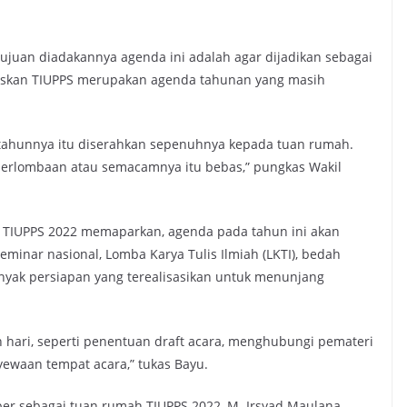
ujuan diadakannya agenda ini adalah agar dijadikan sebagai
laskan TIUPPS merupakan agenda tahunan yang masih
 tahunnya itu diserahkan sepenuhnya kepada tuan rumah.
perlombaan atau semacamnya itu bebas,” pungkas Wakil
a TIUPPS 2022 memaparkan, agenda pada tahun ini akan
eminar nasional, Lomba Karya Tulis Ilmiah (LKTI), bedah
nyak persiapan yang terealisasikan untuk menunjang
 hari, seperti penentuan draft acara, menghubungi pemateri
yewaan tempat acara,” tukas Bayu.
r sebagai tuan rumah TIUPPS 2022, M. Irsyad Maulana