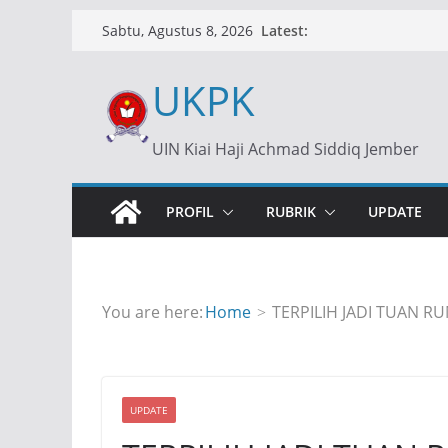
Skip
Latest:
Sabtu, Agustus 8, 2026
to
content
UKPK
UIN Kiai Haji Achmad Siddiq Jember
PROFIL
RUBRIK
UPDATE
You are here:
Home
TERPILIH JADI TUAN R
UPDATE