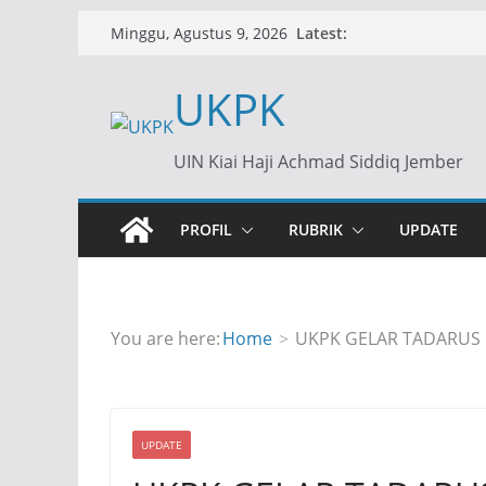
Skip
Latest:
Minggu, Agustus 9, 2026
to
content
UKPK
UIN Kiai Haji Achmad Siddiq Jember
PROFIL
RUBRIK
UPDATE
You are here:
Home
UKPK GELAR TADARUS 
UPDATE