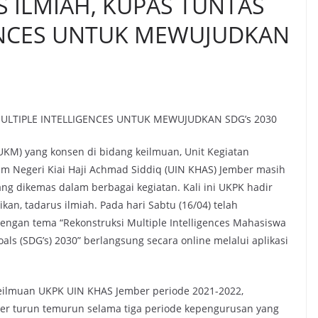
 ILMIAH, KUPAS TUNTAS
ENCES UNTUK MEWUJUDKAN
MULTIPLE INTELLIGENCES UNTUK MEWUJUDKAN SDG’s 2030
KM) yang konsen di bidang keilmuan, Unit Kegiatan
m Negeri Kiai Haji Achmad Siddiq (UIN KHAS) Jember masih
ng dikemas dalam berbagai kegiatan. Kali ini UKPK hadir
ikan, tadarus ilmiah. Pada hari Sabtu (16/04) telah
 dengan tema “Rekonstruksi Multiple Intelligences Mahasiswa
s (SDG’s) 2030” berlangsung secara online melalui aplikasi
 Keilmuan UKPK UIN KHAS Jember periode 2021-2022,
er turun temurun selama tiga periode kepengurusan yang