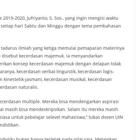
2019-2020, Jufriyanto, S. Sos., yang ingin mengisi waktu
kn setiap hari Sabtu dan Minggu dengan tema pembahasan
a tadarus ilmiah yang ketiga memulai pemaparan materinya
kali disebut kecerdasan majemuk. Ia menyandarkan
ikan konsep kecerdasan majemuk dengan delapan tolak
anya, kecerdasan verbal-linguistik, kecerdasan logis-
n kinestetik-jasmani, kecerdasan musikal, kecerdasan
erdasan naturalis.
ecerdasan multiple. Mereka bisa mendengarkan aspirasi
al masih bisa mendeskripsikan. Selain itu mereka masih
biasa untuk pebelajar selevel mahasiswa,” tukas dosen UIN
ndidikan.
ividu bukan hanya terletak pada nilai saja. Melainkan