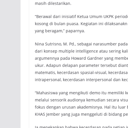
masih dilestarikan.
“Berawal dari inisiatif Ketua Umum UKPK periode 
kosong di bulan puasa. Kegiatan ini dilaksana
yang beragam,” paparnya.
Nina Sutrisno, M. Pd., sebagai narasumber pad
dari konsep multiple intelligence atau sering 
argumennya pada Howard Gardner yang member
ukur. Adapun delapan parameter tersebut diantar
matematis, kecerdasan spasial-visual, kecerdasa
intrapersonal, kecerdasan interpersonal dan kec
“Mahasiswa yang mengikuti demo itu memiliki k
melalui sensorik audionya kemudian secara visu
fokus dengan urusan akademisnya. Hal itu luar 
KHAS Jember yang juga menggeluti di bidang pe
Ia menekankan bahwa kecerdasan pada setiap ind