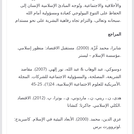
والأخلاقية والاجتماعية. وتُوجه المبادئ الإسلامية الإنسان إلى
الحفاظ على التنوع البيولوجي كعبادة ومسؤولية أمام الله
سبحانه وتعالى، والتزام تجاه رفاهية البشرية على نحو مستدام.
المراجع
شابرا، محمد عُزّة. (2000). مستقبل الاقتصاد: منظور إسلامي.
مؤسسة الإسلام – ليستر.
دوسوكي، عبد الوهاب & عبد الله، نور إلهي. (2007). مقاصد
الشريعة، المصلحة، والمسؤولية الاجتماعية للشركات. المجلة
الأمريكية للعلوم الاجتماعية الإسلامية، 24(1)، 25-45.
هدى، ن.، ريني، ن.، ماردوني، ي.، بوترا، پ. (2012). الاقتصاد
الكلي الإسلامي. جاكرتا: كنشانا.
عزي الدين، محمد. (2000). الأبعاد البيئية في الإسلام. كامبريدج:
لوتروورث برس.