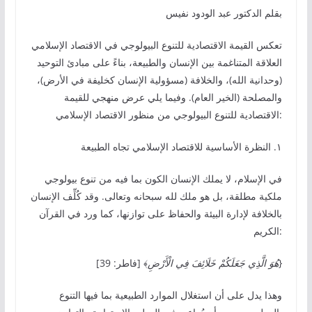
بقلم الدكتور عبد الودود نفيس
تعكس القيمة الاقتصادية للتنوع البيولوجي في الاقتصاد الإسلامي
العلاقة المتناغمة بين الإنسان والطبيعة، بناءً على مبادئ التوحيد
(وحدانية الله)، والخلافة (مسؤولية الإنسان كخليفة في الأرض)،
والمصلحة (الخير العام). وفيما يلي عرض منهجي للقيمة
الاقتصادية للتنوع البيولوجي من منظور الاقتصاد الإسلامي:
١. النظرة الأساسية للاقتصاد الإسلامي تجاه الطبيعة
في الإسلام، لا يملك الإنسان الكون بما فيه من تنوع بيولوجي
ملكية مطلقة، بل هو ملك لله سبحانه وتعالى. وقد كُلِّف الإنسان
بالخلافة لإدارة البيئة والحفاظ على توازنها، كما ورد في القرآن
الكريم:
﴾ [فاطر: 39]}
هُوَ الَّذِي جَعَلَكُمْ خَلَائِفَ فِي الْأَرْضِ
وهذا يدل على أن استغلال الموارد الطبيعية بما فيها التنوع