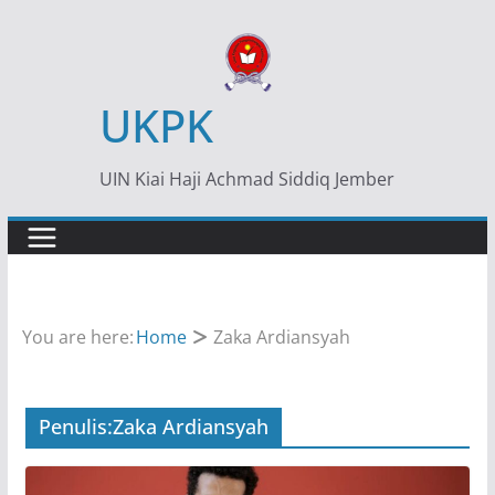
Skip
to
content
UKPK
UIN Kiai Haji Achmad Siddiq Jember
You are here:
Home
Zaka Ardiansyah
Penulis:
Zaka Ardiansyah