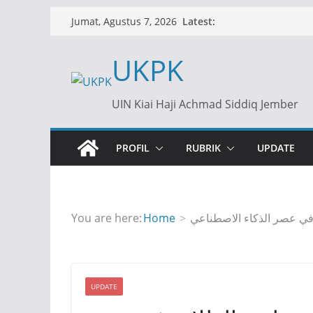
Skip
Latest:
Jumat, Agustus 7, 2026
to
content
UKPK
UIN Kiai Haji Achmad Siddiq Jember
PROFIL
RUBRIK
UPDATE
 في عصر الذكاء الاصطناعي
Home
You are here:
UPDATE