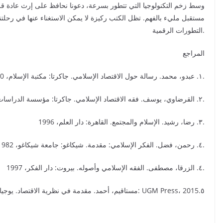
وسط زخم التكنولوجيا التي تتطور بسرعة، دعونا نحافظ على إرث عادة قر
مستقبل مليء بالفهم. تظل الكتب ركيزة لا يمكن الاستغناء عنها في رحلتن
التطورات الرقمية.
المراجع
١. عبدو، محمد. رسالة حول الاقتصاد الإسلامي. جاكرتا: مكتبة الإسلام، 2010.
٢. القرضاوي، يوسف. فقه الاقتصاد الإسلامي. جاكرتا: مؤسسة الدراسات والتعليم الإسلامي، 2009.
٣. رضا، رشيد. الإسلام والمجتمع. القاهرة: دار العلم، 1996.
٤. رحمن، فضل. الفكر الإسلامي: مقدمة. شيكاغو: جامعة شيكاغو، 1982.
٤. الزرقا، مصطفى. الفقه الإسلامي وأصوله. بيروت: دار الفكر، 1997.
. مستاقيم، أحمد. مقدمة في نظرية الاقتصاد. يوجياكرتا: UGM Press، 2015.٥