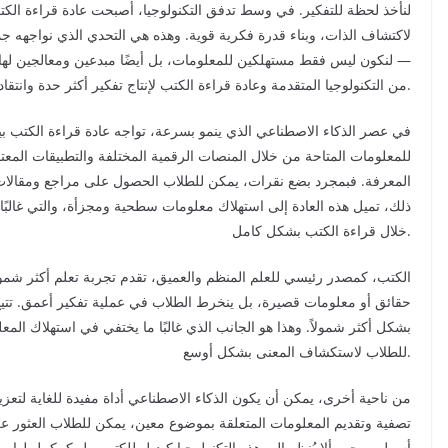
لنأخذ لحظة للتفكير. في وسط تدفق التكنولوجيا، أصبحت عادة قراءة الك
لاكتشاف الذات، وبناء قدرة فكرية قوية. وهذه هي التحدي الذي نواجهه جمي
— لنكون ليس فقط مستهلكين للمعلومات، بل أيضًا مبدعين ومعالجين لها با
من التكنولوجيا المتقدمة وعادة قراءة الكتب لإنتاج تفكير أكثر حدة وانتقاديًا وابتكاريًا.
في عصر الذكاء الاصطناعي الذي ينمو بسرعة، تواجه عادة قراءة الكتب بين ا
للمعلومات المتاحة من خلال المنصات الرقمية المختلفة والتطبيقات المعت
المعرفة. فبمجرد بضع نقرات، يمكن للطلاب الحصول على مراجع ومقالا
ذلك، تميل هذه العادة إلى استهلاك معلومات سطحية ومجزأة، والتي غالب
خلال قراءة الكتب بشكل كامل.
الكتب، كمصدر رئيسي للعلم المنظم والعميق، تقدم تجربة تعلم أكثر شمول
حقائق أو معلومات قصيرة، بل ينخرط الطلاب في عملية تفكير أعمق. تتيح 
بشكل أكثر شمولاً. وهذا هو الجانب الذي غالبًا ما يختفي في استهلاك المعل
للطلاب لاستكشاف المعنى بشكل أوسع.
من ناحية أخرى، يمكن أن يكون الذكاء الاصطناعي أداة مفيدة للغاية لتعز
تصفية وتقديم المعلومات المتعلقة بموضوع معين، يمكن للطلاب العثور 
أسهل. ويجب ألا يُنظر إلى هذه التكنولوجيا كبديل للكتب، بل كمكمل لها.