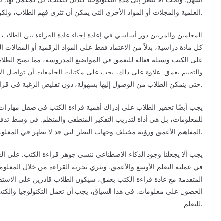
العلمية والمجلات أو المواد الأخرى التي يمكن أن تثري فهم الطلاب، ولكن لا يزال للكتب دور مهم في تقديم فهم شامل.
للمعلمين والمربين دور أساسي في إعادة إحياء عادة القراءة بين الطلا
كل مادة دراسية، بدلاً من الاعتماد فقط على المواد الرقمية أو المقالات 
على الكتب وسيلة فعالة للتعمق في المواضيع المدروسة، مما يمنح الطلاب
والتقييم بعمق. علاوة على ذلك، يجب على مكتبات الجامعات أن تواصل ال
حتى يتمكن الطلاب من الوصول إليها بسهولة، دون تقليص الرغبة في قراءة الكتب التقليدية.
يجب أيضًا تحفيز الطلاب على إدراك أهمية قراءة الكتب في صقل مهارات 
للمعلومات، بل هي أداة لتدريب التفكير المنطقي والمنظم. في وسط تدفق
المفاهيم الأعمق ورؤية مختلف وجهات النظر التي قد لا تظهر في المعلومات الأكثر اختصارًا وحدودًا.
يجب ألا يجعلنا وجود الذكاء الاصطناعي ننسى جوهر قراءة الكتب. على ال
في عملية التعلم الأوسع والأعمق، ويثري تجربة القراءة من خلال المعلوما
المتقدمة مع عادة قراءة الكتب بعمق، سيكون الطلاب قادرين على الاستف
الحصول على معلومات. في هذا السياق، يجب أن تعمل التكنولوجيا والكتب جنبًا
للتعلم.