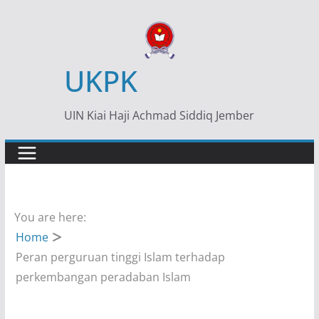
Skip
to
content
UKPK
UIN Kiai Haji Achmad Siddiq Jember
You are here:
Home
Peran perguruan tinggi Islam terhadap
perkembangan peradaban Islam