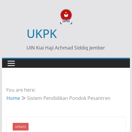
Skip
to
content
UKPK
UIN Kiai Haji Achmad Siddiq Jember
You are here:
Home
Sistem Pendidikan Pondok Pesantren
UPDATE