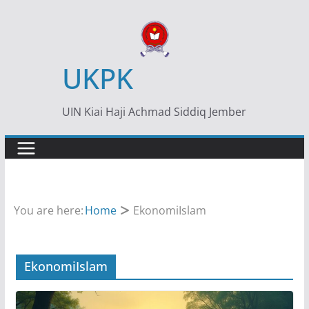
Skip
to
content
UKPK
UIN Kiai Haji Achmad Siddiq Jember
You are here:
Home
EkonomiIslam
EkonomiIslam