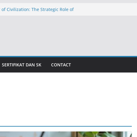
 of Civilization: The Strategic Role of
hools in Education in Indonesia
الدولار عند ١٧٬٥٠٠ روبية: تهديد التضخم وظلال الأزمة الاقتصادية
caman Inflasi dan Bayang-Bayang Krisis
The Threat of Inflation and the Shadow
is
المدارس الإسلامية الداخلية كركيزةٍ للحض
للمعاهد الإسلام
SERTIFIKAT DAN SK
CONTACT