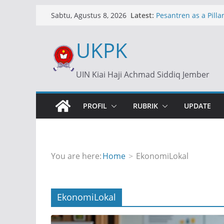
Skip
Latest:
Pesantren as a Pillar
Sabtu, Agustus 8, 2026
to
Islamic Boarding Sc
content
UKPK
Dollar Rp17.500: An
Ekonomi
Dollar at Rp17,500: 
UIN Kiai Haji Achmad Siddiq Jember
of an Economic Cris
ارة: الدور الاستراتيجي
ية في التعليم بإندونيسيا
PROFIL
RUBRIK
UPDATE
You are here:
Home
EkonomiLokal
EkonomiLokal