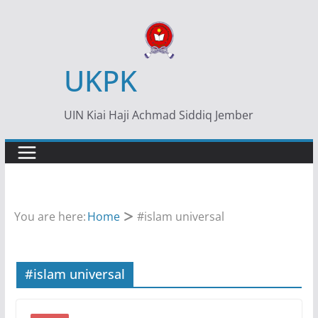
Skip
to
content
UKPK
UIN Kiai Haji Achmad Siddiq Jember
You are here:
Home
#islam universal
#islam universal