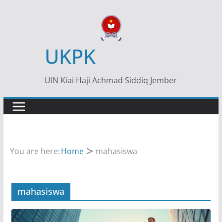
Skip
to
content
UKPK
UIN Kiai Haji Achmad Siddiq Jember
You are here:
Home
mahasiswa
mahasiswa