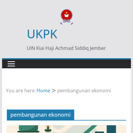
Skip
to
content
UKPK
UIN Kiai Haji Achmad Siddiq Jember
You are here:
Home
pembangunan ekonomi
pembangunan ekonomi