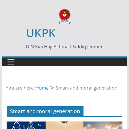
Skip
to
content
UKPK
UIN Kiai Haji Achmad Siddiq Jember
You are here:
Home
Smart and moral generation
Smart and moral generation