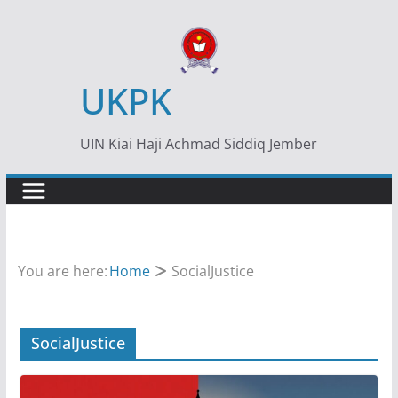
Skip
to
content
UKPK
UIN Kiai Haji Achmad Siddiq Jember
You are here:
Home
SocialJustice
SocialJustice