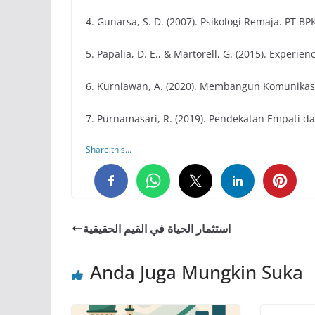
4. Gunarsa, S. D. (2007). Psikologi Remaja. PT B
5. Papalia, D. E., & Martorell, G. (2015). Exper
6. Kurniawan, A. (2020). Membangun Komunikasi 
7. Purnamasari, R. (2019). Pendekatan Empati d
Share this...
0
0
0
استثمار الحياة في القيم الحقيقية
Anda Juga Mungkin Suka