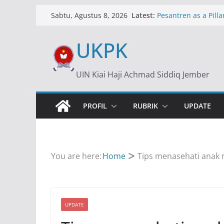
Skip
Latest:
Pesantren as a Pillar
Sabtu, Agustus 8, 2026
to
Islamic Boarding Sc
content
UKPK
Dollar Rp17.500: An
Ekonomi
Dollar at Rp17,500:
UIN Kiai Haji Achmad Siddiq Jember
of an Economic Cris
ارة: الدور الاستراتيجي
ة في التعليم بإندونيسيا
PROFIL
RUBRIK
UPDATE
You are here:
Home
Tips menasehati anak 
UPDATE