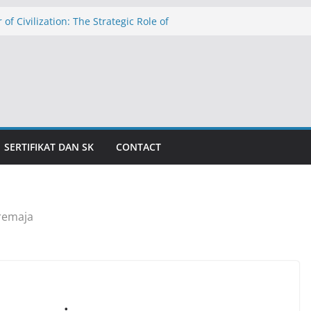
 of Civilization: The Strategic Role of
hools in Education in Indonesia
الدولار عند ١٧٬٥٠٠ روبية: تهديد التضخم وظلال الأزمة الاقتصادية
caman Inflasi dan Bayang-Bayang Krisis
 The Threat of Inflation and the Shadow
is
المدارس الإسلامية الداخلية كركيزةٍ للحض
للمعاهد الإسلامي
SERTIFIKAT DAN SK
CONTACT
remaja