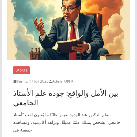
UPDATE
Kamis, 17 Juli 2025
Admin UKPK
بين الأمل والواقع: جودة علم الأستاذ
الجامعي
بقلم الدكتور عبد الودود نفيس غالبًا ما يُقترن لقب “أستاذ
جامعي” بشخص يمتلك علمًا عميقًا، ونزاهة أكاديمية، ومساهمة
حقيقية في