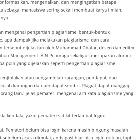
gionformasikan, mengenalkan, dan mengingatkan betapa
ta sebagai mahasiswa sering sekali membuat karya ilmiah,
snya.
kan mengenai pengertian plagiarieme, bentuk-bentuk
e, apa dampak jika melakukan plagiarisme, dan cara
n tersebut dijelaskan oleh Muhammad Ghafar, dosen dan editor
ducation Management IAIN Ponorogo sekaligus merupakan alumni
 poin yang dijelaskan seperti pengertian plagiarisme.
h penjiplakan atau pengambilan karangan, pendapat, dan
eolah karangan dan pendapat sendiri. Plagiat dapat dianggap
orang lain,” jelas pemateri mengenai arti kata plagiarisme yang
 kendala, yakni pemateri sidikit terlambat login.
ai. Pemateri belum bisa login karena masih bingung masalah
sebelum acara dimulai, antisipasi biar bisa login duluan, tapi