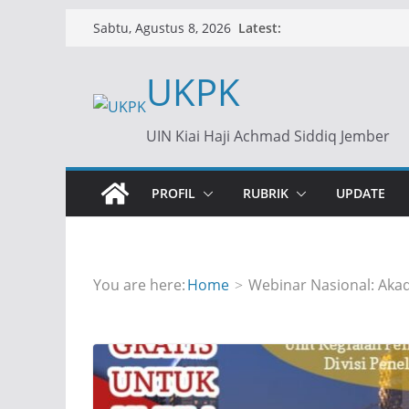
Skip
Latest:
Sabtu, Agustus 8, 2026
to
content
UKPK
UIN Kiai Haji Achmad Siddiq Jember
PROFIL
RUBRIK
UPDATE
You are here:
Home
Webinar Nasional: Akade