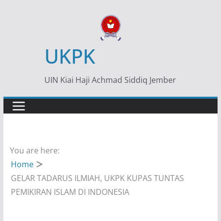
Skip
to
content
UKPK
UIN Kiai Haji Achmad Siddiq Jember
You are here:
Home
GELAR TADARUS ILMIAH, UKPK KUPAS TUNTAS
PEMIKIRAN ISLAM DI INDONESIA